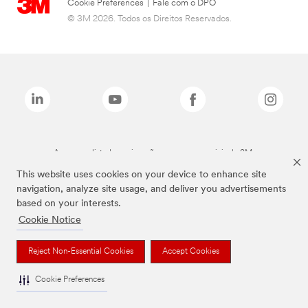
Cookie Preferences
|
Fale com o DPO
© 3M 2026. Todos os Direitos Reservados.
As marcas listadas a cima são marcas comerciais da 3M.
This website uses cookies on your device to enhance site
navigation, analyze site usage, and deliver you advertisements
based on your interests.
Cookie Notice
Reject Non-Essential Cookies
Accept Cookies
Cookie Preferences