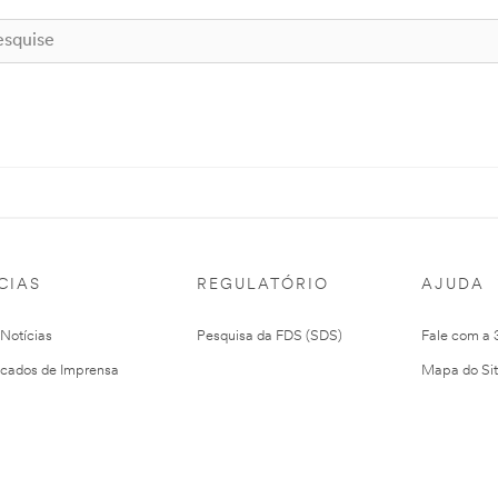
CIAS
REGULATÓRIO
AJUDA
 Notícias
Pesquisa da FDS (SDS)
Fale com a
cados de Imprensa
Mapa do Si