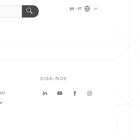
BR - PT
SIGA-NOS
 3M
te