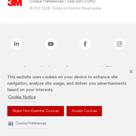
Cookie Preferences
|
Fale com o DPO
© 3M 2026. Todos os Direitos Reservados.
As marcas listadas a cima são marcas comerciais da 3M.
This website uses cookies on your device to enhance site
navigation, analyze site usage, and deliver you advertisements
based on your interests.
Cookie Notice
Reject Non-Essential Cookies
Accept Cookies
Cookie Preferences