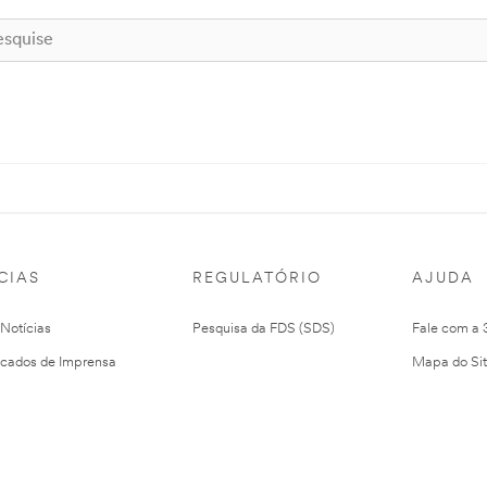
CIAS
REGULATÓRIO
AJUDA
 Notícias
Pesquisa da FDS (SDS)
Fale com a
cados de Imprensa
Mapa do Si