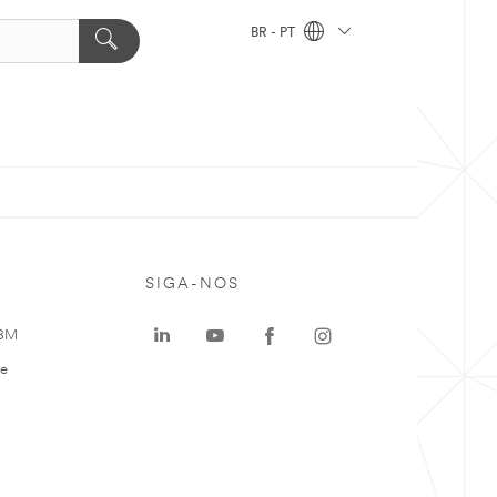
BR - PT
SIGA-NOS
 3M
te