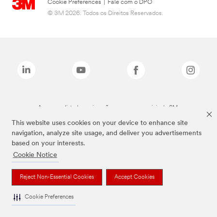
Cookie Preferences
|
Fale com o DPO
© 3M 2026. Todos os Direitos Reservados.
As marcas listadas a cima são marcas comerciais da 3M.
This website uses cookies on your device to enhance site
navigation, analyze site usage, and deliver you advertisements
based on your interests.
Cookie Notice
Reject Non-Essential Cookies
Accept Cookies
Cookie Preferences