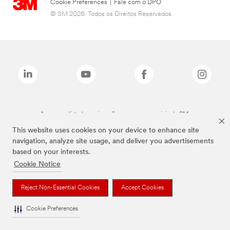
Cookie Preferences
|
Fale com o DPO
© 3M 2026. Todos os Direitos Reservados.
As marcas listadas a cima são marcas comerciais da 3M.
This website uses cookies on your device to enhance site
navigation, analyze site usage, and deliver you advertisements
based on your interests.
Cookie Notice
Reject Non-Essential Cookies
Accept Cookies
Cookie Preferences