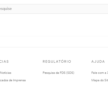
CIAS
REGULATÓRIO
AJUDA
 Notícias
Pesquisa da FDS (SDS)
Fale com a
cados de Imprensa
Mapa do Si