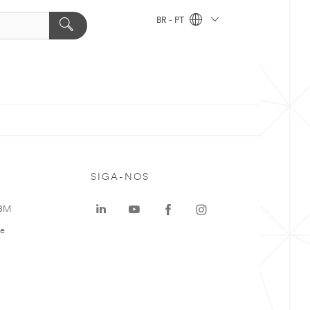
BR - PT
SIGA-NOS
 3M
te