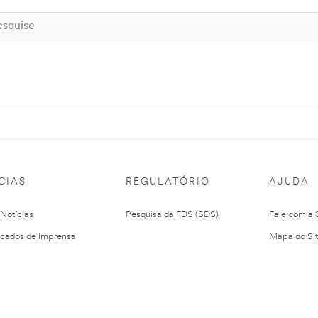
CIAS
REGULATÓRIO
AJUDA
 Notícias
Pesquisa da FDS (SDS)
Fale com a
cados de Imprensa
Mapa do Si