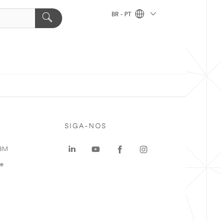
BR - PT
SIGA-NOS
 3M
te