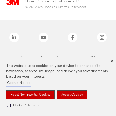
Cookie Preferences
|
Fale com o DPO
© 3M 2026. Todos os Direitos Reservados.
As marcas listadas a cima são marcas comerciais da 3M.
This website uses cookies on your device to enhance site
navigation, analyze site usage, and deliver you advertisements
based on your interests.
Cookie Notice
Reject Non-Essential Cookies
Accept Cookies
Cookie Preferences