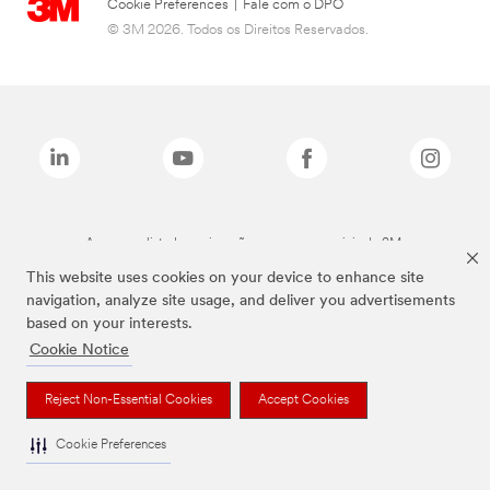
Cookie Preferences
|
Fale com o DPO
© 3M 2026. Todos os Direitos Reservados.
As marcas listadas a cima são marcas comerciais da 3M.
This website uses cookies on your device to enhance site
navigation, analyze site usage, and deliver you advertisements
based on your interests.
Cookie Notice
Reject Non-Essential Cookies
Accept Cookies
Cookie Preferences