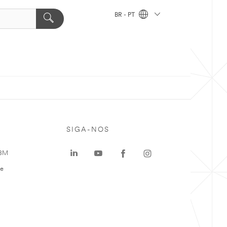
BR - PT
SIGA-NOS
 3M
te