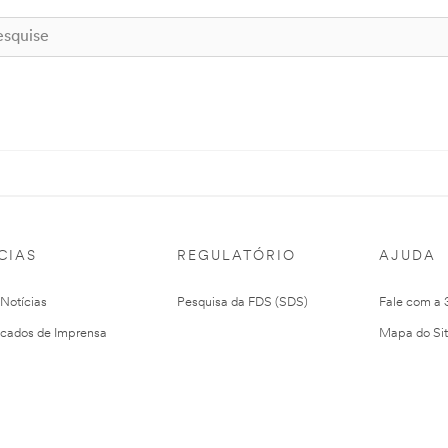
CIAS
REGULATÓRIO
AJUDA
 Notícias
Pesquisa da FDS (SDS)
Fale com a
cados de Imprensa
Mapa do Si