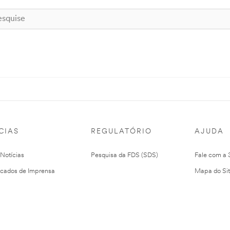
CIAS
REGULATÓRIO
AJUDA
 Notícias
Pesquisa da FDS (SDS)
Fale com a
cados de Imprensa
Mapa do Si