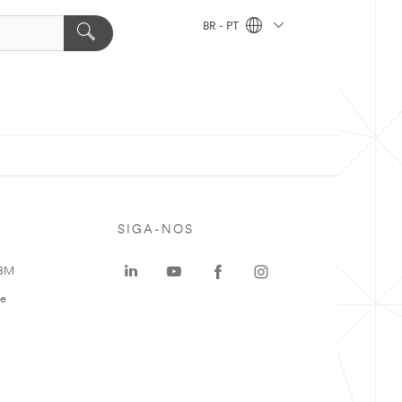
BR - PT
SIGA-NOS
 3M
te