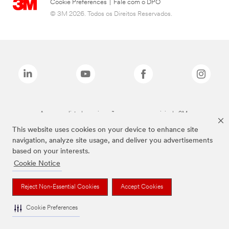
Cookie Preferences
|
Fale com o DPO
© 3M 2026. Todos os Direitos Reservados.
As marcas listadas a cima são marcas comerciais da 3M.
This website uses cookies on your device to enhance site
navigation, analyze site usage, and deliver you advertisements
based on your interests.
Cookie Notice
Reject Non-Essential Cookies
Accept Cookies
Cookie Preferences