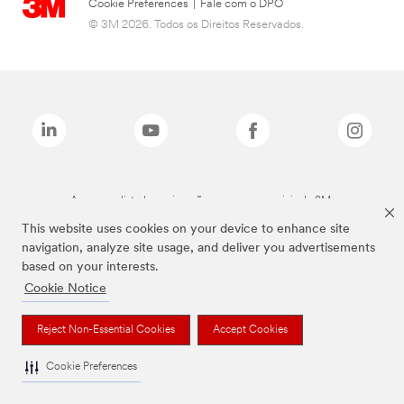
Cookie Preferences
|
Fale com o DPO
© 3M 2026. Todos os Direitos Reservados.
As marcas listadas a cima são marcas comerciais da 3M.
This website uses cookies on your device to enhance site
navigation, analyze site usage, and deliver you advertisements
based on your interests.
Cookie Notice
Reject Non-Essential Cookies
Accept Cookies
Cookie Preferences