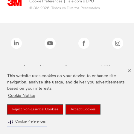
Cookie Preferences
|
Fale com o DPO
© 3M 2026. Todos os Direitos Reservados.
As marcas listadas a cima são marcas comerciais da 3M.
This website uses cookies on your device to enhance site
navigation, analyze site usage, and deliver you advertisements
based on your interests.
Cookie Notice
Reject Non-Essential Cookies
Accept Cookies
Cookie Preferences