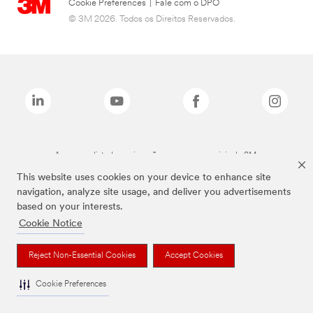
Cookie Preferences
|
Fale com o DPO
© 3M 2026. Todos os Direitos Reservados.
As marcas listadas a cima são marcas comerciais da 3M.
This website uses cookies on your device to enhance site
navigation, analyze site usage, and deliver you advertisements
based on your interests.
Cookie Notice
Reject Non-Essential Cookies
Accept Cookies
Cookie Preferences