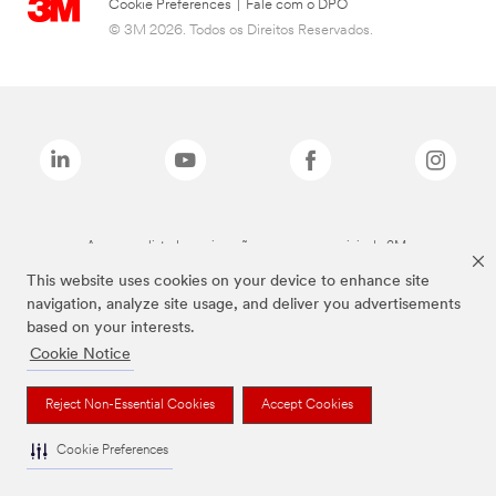
Cookie Preferences
|
Fale com o DPO
© 3M 2026. Todos os Direitos Reservados.
As marcas listadas a cima são marcas comerciais da 3M.
This website uses cookies on your device to enhance site
navigation, analyze site usage, and deliver you advertisements
based on your interests.
Cookie Notice
Reject Non-Essential Cookies
Accept Cookies
Cookie Preferences