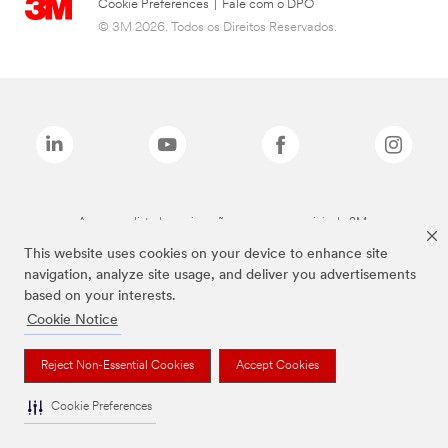
Cookie Preferences
|
Fale com o DPO
© 3M 2026. Todos os Direitos Reservados.
As marcas listadas a cima são marcas comerciais da 3M.
This website uses cookies on your device to enhance site
navigation, analyze site usage, and deliver you advertisements
based on your interests.
Cookie Notice
Reject Non-Essential Cookies
Accept Cookies
Cookie Preferences