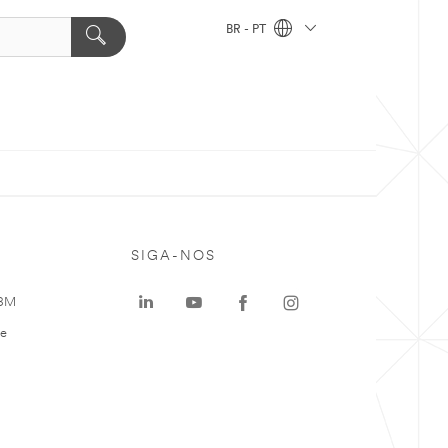
BR - PT
SIGA-NOS
 3M
te