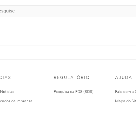
CIAS
REGULATÓRIO
AJUDA
 Notícias
Pesquisa da FDS (SDS)
Fale com a
cados de Imprensa
Mapa do Si