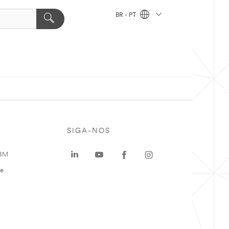
BR - PT
SIGA-NOS
 3M
te