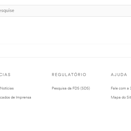
CIAS
REGULATÓRIO
AJUDA
 Notícias
Pesquisa da FDS (SDS)
Fale com a
cados de Imprensa
Mapa do Si