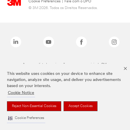
Cookie Preferences
|
Fale com o DPO
© 3M 2026. Todos os Direitos Reservados.
As marcas listadas a cima são marcas comerciais da 3M.
This website uses cookies on your device to enhance site
navigation, analyze site usage, and deliver you advertisements
based on your interests.
Cookie Notice
Reject Non-Essential Cookies
Accept Cookies
Cookie Preferences