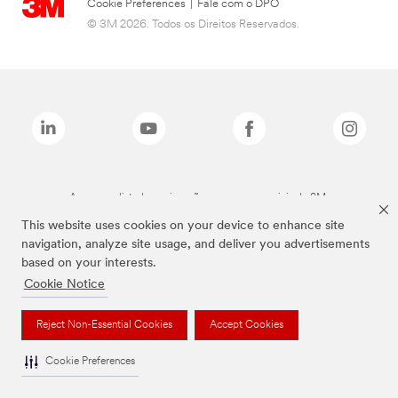
Cookie Preferences
|
Fale com o DPO
© 3M 2026. Todos os Direitos Reservados.
As marcas listadas a cima são marcas comerciais da 3M.
This website uses cookies on your device to enhance site
navigation, analyze site usage, and deliver you advertisements
based on your interests.
Cookie Notice
Reject Non-Essential Cookies
Accept Cookies
Cookie Preferences