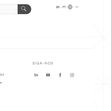
BR - PT
SIGA-NOS
 3M
te