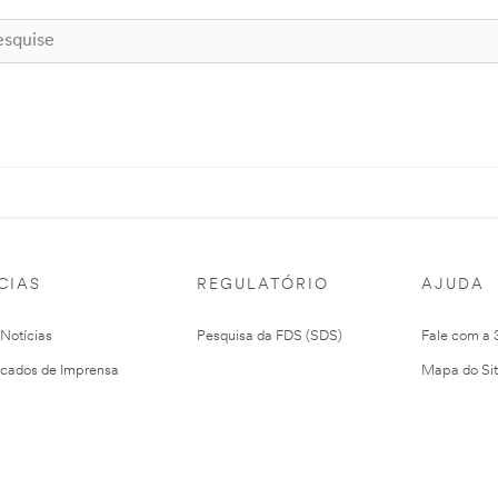
CIAS
REGULATÓRIO
AJUDA
 Notícias
Pesquisa da FDS (SDS)
Fale com a
cados de Imprensa
Mapa do Si