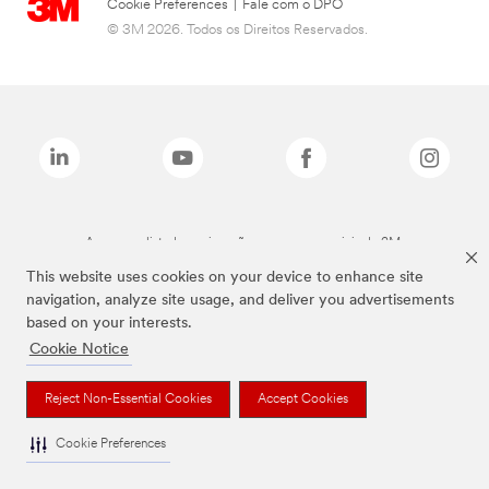
Cookie Preferences
|
Fale com o DPO
© 3M 2026. Todos os Direitos Reservados.
As marcas listadas a cima são marcas comerciais da 3M.
This website uses cookies on your device to enhance site
navigation, analyze site usage, and deliver you advertisements
based on your interests.
Cookie Notice
Reject Non-Essential Cookies
Accept Cookies
Cookie Preferences