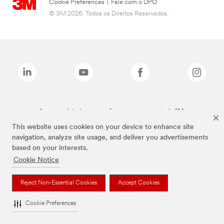
Cookie Preferences
|
Fale com o DPO
© 3M 2026. Todos os Direitos Reservados.
As marcas listadas a cima são marcas comerciais da 3M.
This website uses cookies on your device to enhance site
navigation, analyze site usage, and deliver you advertisements
based on your interests.
Cookie Notice
Reject Non-Essential Cookies
Accept Cookies
Cookie Preferences