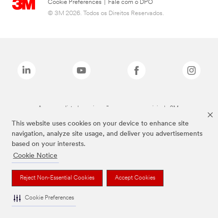
Cookie Preferences
|
Fale com o DPO
© 3M 2026. Todos os Direitos Reservados.
As marcas listadas a cima são marcas comerciais da 3M.
This website uses cookies on your device to enhance site
navigation, analyze site usage, and deliver you advertisements
based on your interests.
Cookie Notice
Reject Non-Essential Cookies
Accept Cookies
Cookie Preferences