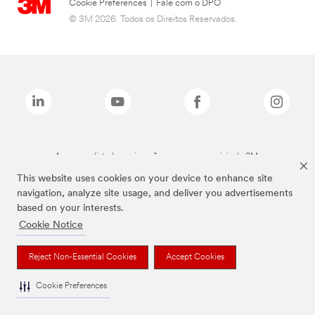
Cookie Preferences
|
Fale com o DPO
© 3M 2026. Todos os Direitos Reservados.
As marcas listadas a cima são marcas comerciais da 3M.
This website uses cookies on your device to enhance site
navigation, analyze site usage, and deliver you advertisements
based on your interests.
Cookie Notice
Reject Non-Essential Cookies
Accept Cookies
Cookie Preferences