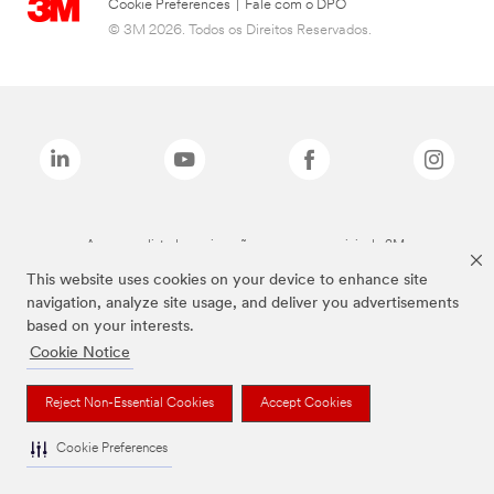
Cookie Preferences
|
Fale com o DPO
© 3M 2026. Todos os Direitos Reservados.
As marcas listadas a cima são marcas comerciais da 3M.
This website uses cookies on your device to enhance site
navigation, analyze site usage, and deliver you advertisements
based on your interests.
Cookie Notice
Reject Non-Essential Cookies
Accept Cookies
Cookie Preferences