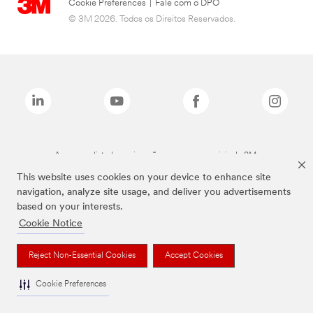
Cookie Preferences
|
Fale com o DPO
© 3M 2026. Todos os Direitos Reservados.
As marcas listadas a cima são marcas comerciais da 3M.
This website uses cookies on your device to enhance site
navigation, analyze site usage, and deliver you advertisements
based on your interests.
Cookie Notice
Reject Non-Essential Cookies
Accept Cookies
Cookie Preferences