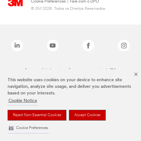
Cookie Preferences
|
Fale com o DPO
© 3M 2026. Todos os Direitos Reservados.
As marcas listadas a cima são marcas comerciais da 3M.
This website uses cookies on your device to enhance site
navigation, analyze site usage, and deliver you advertisements
based on your interests.
Cookie Notice
Reject Non-Essential Cookies
Accept Cookies
Cookie Preferences