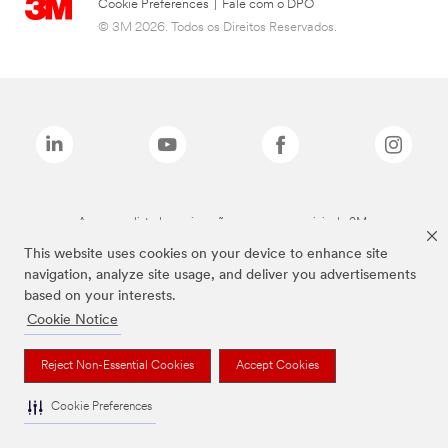
Cookie Preferences
|
Fale com o DPO
© 3M 2026. Todos os Direitos Reservados.
As marcas listadas a cima são marcas comerciais da 3M.
This website uses cookies on your device to enhance site
navigation, analyze site usage, and deliver you advertisements
based on your interests.
Cookie Notice
Reject Non-Essential Cookies
Accept Cookies
Cookie Preferences