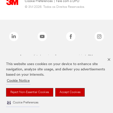
Cookie Preferences
|
Fale com o DPO
© 3M 2026. Todos os Direitos Reservados.
As marcas listadas a cima são marcas comerciais da 3M.
This website uses cookies on your device to enhance site
navigation, analyze site usage, and deliver you advertisements
based on your interests.
Cookie Notice
Reject Non-Essential Cookies
Accept Cookies
Cookie Preferences