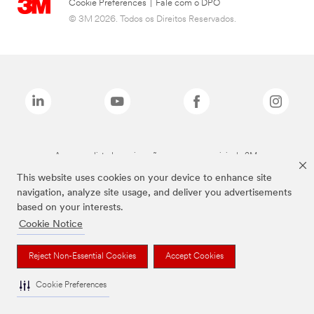
Cookie Preferences
|
Fale com o DPO
© 3M 2026. Todos os Direitos Reservados.
As marcas listadas a cima são marcas comerciais da 3M.
This website uses cookies on your device to enhance site
navigation, analyze site usage, and deliver you advertisements
based on your interests.
Cookie Notice
Reject Non-Essential Cookies
Accept Cookies
Cookie Preferences