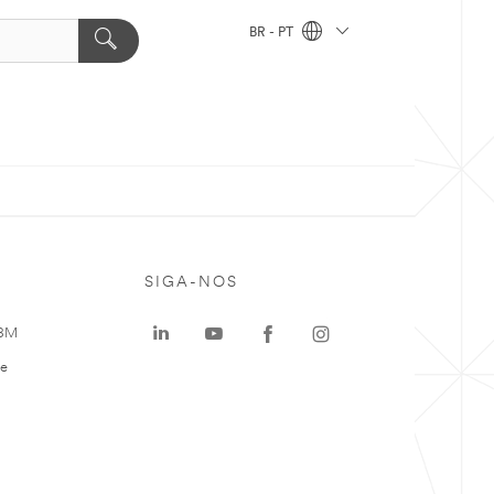
BR - PT
SIGA-NOS
 3M
te