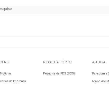
CIAS
REGULATÓRIO
AJUDA
 Notícias
Pesquisa da FDS (SDS)
Fale com a
cados de Imprensa
Mapa do Si