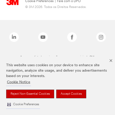
Cookie Preferences
|
Fale com o DPO
© 3M 2026. Todos os Direitos Reservados.
As marcas listadas a cima são marcas comerciais da 3M.
This website uses cookies on your device to enhance site
navigation, analyze site usage, and deliver you advertisements
based on your interests.
Cookie Notice
Reject Non-Essential Cookies
Accept Cookies
Cookie Preferences