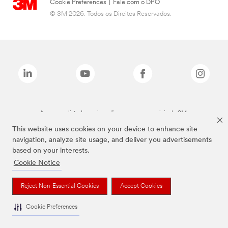
Cookie Preferences
|
Fale com o DPO
© 3M 2026. Todos os Direitos Reservados.
As marcas listadas a cima são marcas comerciais da 3M.
This website uses cookies on your device to enhance site
navigation, analyze site usage, and deliver you advertisements
based on your interests.
Cookie Notice
Reject Non-Essential Cookies
Accept Cookies
Cookie Preferences