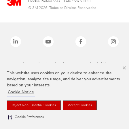
Cookie Preferences
|
Fale com o DPO
© 3M 2026. Todos os Direitos Reservados.
As marcas listadas a cima são marcas comerciais da 3M.
This website uses cookies on your device to enhance site
navigation, analyze site usage, and deliver you advertisements
based on your interests.
Cookie Notice
Reject Non-Essential Cookies
Accept Cookies
Cookie Preferences