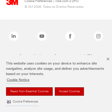
Cookie Preferences
|
Fale com o DPO
© 3M 2026. Todos os Direitos Reservados.
As marcas listadas a cima são marcas comerciais da 3M.
This website uses cookies on your device to enhance site
navigation, analyze site usage, and deliver you advertisements
based on your interests.
Cookie Notice
Reject Non-Essential Cookies
Accept Cookies
Cookie Preferences