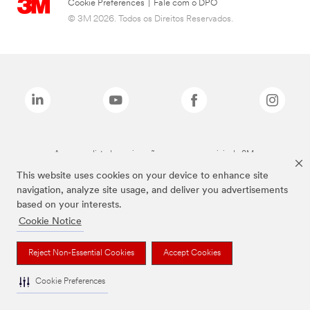
Cookie Preferences
|
Fale com o DPO
© 3M 2026. Todos os Direitos Reservados.
As marcas listadas a cima são marcas comerciais da 3M.
This website uses cookies on your device to enhance site
navigation, analyze site usage, and deliver you advertisements
based on your interests.
Cookie Notice
Reject Non-Essential Cookies
Accept Cookies
Cookie Preferences