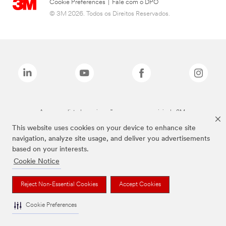
Cookie Preferences
|
Fale com o DPO
© 3M 2026. Todos os Direitos Reservados.
As marcas listadas a cima são marcas comerciais da 3M.
This website uses cookies on your device to enhance site
navigation, analyze site usage, and deliver you advertisements
based on your interests.
Cookie Notice
Reject Non-Essential Cookies
Accept Cookies
Cookie Preferences