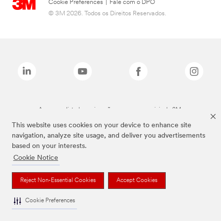
Cookie Preferences
|
Fale com o DPO
© 3M 2026. Todos os Direitos Reservados.
As marcas listadas a cima são marcas comerciais da 3M.
This website uses cookies on your device to enhance site
navigation, analyze site usage, and deliver you advertisements
based on your interests.
Cookie Notice
Reject Non-Essential Cookies
Accept Cookies
Cookie Preferences