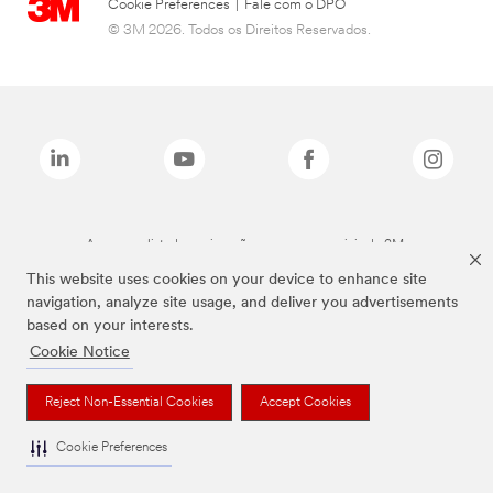
Cookie Preferences
|
Fale com o DPO
© 3M 2026. Todos os Direitos Reservados.
As marcas listadas a cima são marcas comerciais da 3M.
This website uses cookies on your device to enhance site
navigation, analyze site usage, and deliver you advertisements
based on your interests.
Cookie Notice
Reject Non-Essential Cookies
Accept Cookies
Cookie Preferences