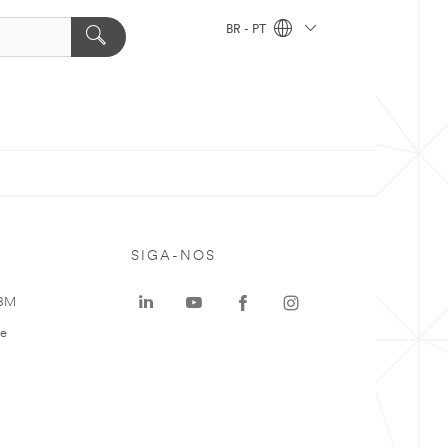
BR - PT
SIGA-NOS
 3M
te