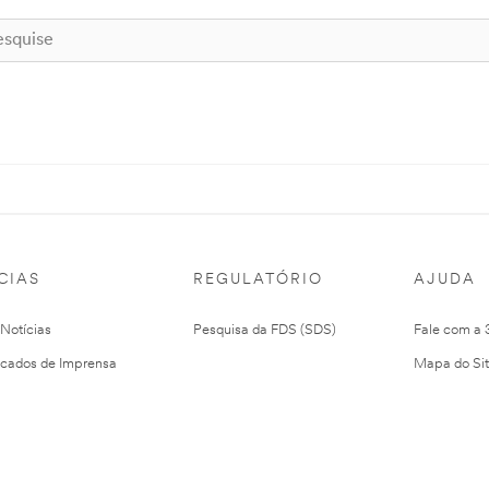
CIAS
REGULATÓRIO
AJUDA
 Notícias
Pesquisa da FDS (SDS)
Fale com a
cados de Imprensa
Mapa do Si