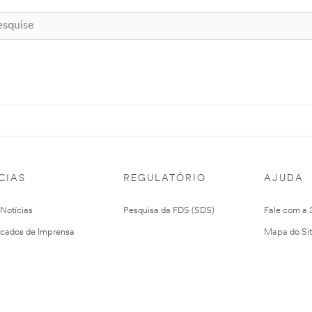
CIAS
REGULATÓRIO
AJUDA
 Notícias
Pesquisa da FDS (SDS)
Fale com a
cados de Imprensa
Mapa do Si