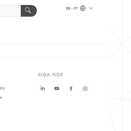
BR - PT
SIGA-NOS
 3M
te