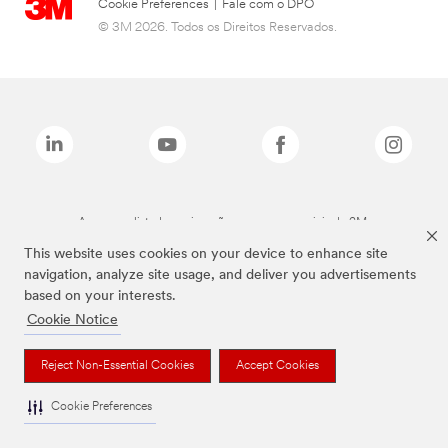
Cookie Preferences
|
Fale com o DPO
© 3M 2026. Todos os Direitos Reservados.
As marcas listadas a cima são marcas comerciais da 3M.
This website uses cookies on your device to enhance site
navigation, analyze site usage, and deliver you advertisements
based on your interests.
Cookie Notice
Reject Non-Essential Cookies
Accept Cookies
Cookie Preferences