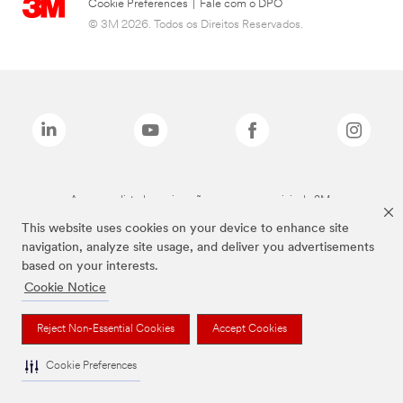
Cookie Preferences
|
Fale com o DPO
© 3M 2026. Todos os Direitos Reservados.
As marcas listadas a cima são marcas comerciais da 3M.
This website uses cookies on your device to enhance site
navigation, analyze site usage, and deliver you advertisements
based on your interests.
Cookie Notice
Reject Non-Essential Cookies
Accept Cookies
Cookie Preferences