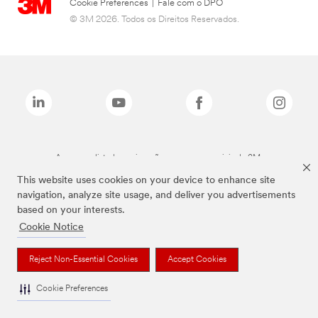
Cookie Preferences
|
Fale com o DPO
© 3M 2026. Todos os Direitos Reservados.
As marcas listadas a cima são marcas comerciais da 3M.
This website uses cookies on your device to enhance site
navigation, analyze site usage, and deliver you advertisements
based on your interests.
Cookie Notice
Reject Non-Essential Cookies
Accept Cookies
Cookie Preferences