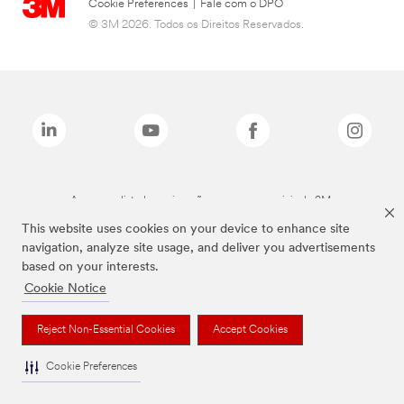
Cookie Preferences
|
Fale com o DPO
© 3M 2026. Todos os Direitos Reservados.
As marcas listadas a cima são marcas comerciais da 3M.
This website uses cookies on your device to enhance site
navigation, analyze site usage, and deliver you advertisements
based on your interests.
Cookie Notice
Reject Non-Essential Cookies
Accept Cookies
Cookie Preferences