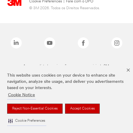
Cookie Preferences
|
Fale com o DPO
© 3M 2026. Todos os Direitos Reservados.
As marcas listadas a cima são marcas comerciais da 3M.
This website uses cookies on your device to enhance site
navigation, analyze site usage, and deliver you advertisements
based on your interests.
Cookie Notice
Reject Non-Essential Cookies
Accept Cookies
Cookie Preferences