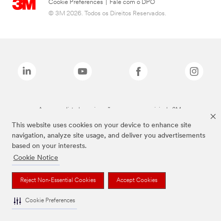
Cookie Preferences
|
Fale com o DPO
© 3M 2026. Todos os Direitos Reservados.
As marcas listadas a cima são marcas comerciais da 3M.
This website uses cookies on your device to enhance site
navigation, analyze site usage, and deliver you advertisements
based on your interests.
Cookie Notice
Reject Non-Essential Cookies
Accept Cookies
Cookie Preferences